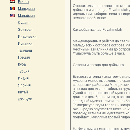
Египет
Относительно неизвестные места
Мальдивы
дайвинга и изоляция Fuvahmulah 
идеальным выбором, если вы ище
Малайзия
немного необычное.
Судан
Эритрея
Как добраться до Fuvahmulah
Индонезия
Международным рейсом до стал
Испания
Мальдивских островов острова Ма
местными авиалиниями до остро
Таиланд
Фувахмула (чуть больше 1 час).
Греция
Куба
Сезоны и погода для дайвинга
Турция
Близость атолла к экватору означа
Индия
муссоны менее выражены по сра
северными районами Мальдивских
Япония
а погода довольно стабильна круг
Китай
Сухой северо-восточный муссон 
длится с декабря по март, а влаж
Джибути
западный муссон - с мая по ноябр
Температура воды теплая и комф
очень редко опускается ниже 26-2
поэтому, если вы не чувствуете хо
подойдет 3-миллиметровый гидро
На Фувахмулах можно нырять круг