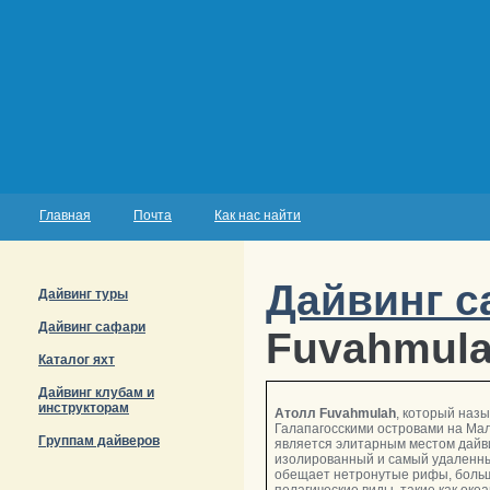
Главная
Почта
Как нас найти
Дайвинг 
Дайвинг туры
Дайвинг сафари
Fuvahmula
Каталог яхт
Дайвинг клубам и
инструкторам
Атолл Fuvahmulah
, который наз
Галапагосскими островами на Мал
Группам дайверов
является элитарным местом дайв
изолированный и самый удаленн
обещает нетронутые рифы, боль