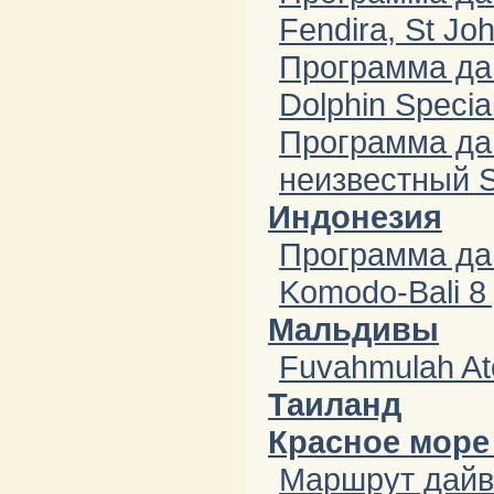
Fendira, St Jo
Программа да
Dolphin Specia
Программа да
неизвестный St
Индонезия
Программа дай
Komodo-Bali 8
Мальдивы
Fuvahmulah Ato
Таиланд
Красное море 
Маршрут дайви