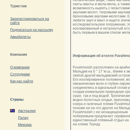
пелагические виды, такие как оке
скаты манты и мола-мола, а такж
Туристам
возможность нырять с гигантскими
акулами-молот, тигровыми акулам
бронзовыми акулами-молотами. Е
Зарегистрироваться на
любите акул и мант и ищете эпич
сайте
исследовательское погружение, э
изолированный и нетронутый ат
Подписаться на рассылку
быть первым в вашем списке жела
Авиабилеты
Компания
Информация об атолле Fuvahmu
О компании
Fuvahmulah расположен на крайн
Мальдив на 0 ° 17 'ю.ш., ближе к э
Сотрудники
любой другой мальдивский остров
Его изолированное положение, в
Как нас найти
океанических волн и глубин окру
соединились в идеальный сплав у
создав уникальную природную сре
суше, так и под водой. Тропически
Страны
водно-болотные угодья, преснов
озера и галечные пляжи Fuvahmul
похожи ни на что другое на Мальд
Австралия
Fuvahmulah с ее незащищенным
побережьем предлагает серфинг
Палау
единственный пляжный отдых на
на пляже Тхунду.
Мексика