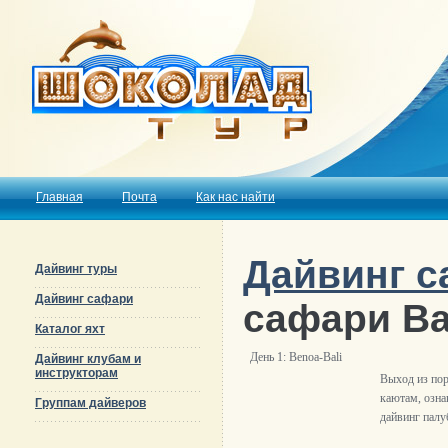
Главная
Почта
Как нас найти
Дайвинг 
Дайвинг туры
Дайвинг сафари
сафари Ba
Каталог яхт
День 1: Benoa-Bali
Дайвинг клубам и
инструкторам
Выход из пор
каютам, озна
Группам дайверов
дайвинг палу