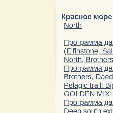
Красное море 
North
Программа дай
(Elfinstone, S
North, Brother
Программа да
Brothers, Daeda
Pelagic trail: 
GOLDEN MIX: D
Программа дай
Deep south exp