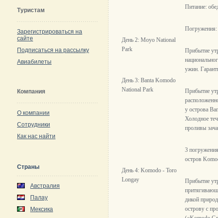
Питание: обе
Туристам
Погружения: 
Зарегистрироваться на
сайте
День 2: Moyo National
Park
Подписаться на рассылку
Прибытие утр
национальног
Авиабилеты
ужин. Гарант
День 3: Banta Komodo
National Park
Прибытие утр
Компания
расположенно
у острова Ba
О компании
Холодное теч
Сотрудники
проливы зача
Как нас найти
3 погружения
остров Komo
Страны
День 4: Komodo - Toro
Longay
Прибытие ут
Австралия
притягивающ
Палау
дикой природ
острову с пр
Мексика