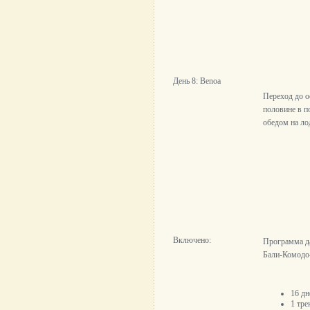
День 8: Benoa
Переход до о
половине в п
обедом на ло
Включено:
Программа д
Бали-Комодо-
16 д
1 тре