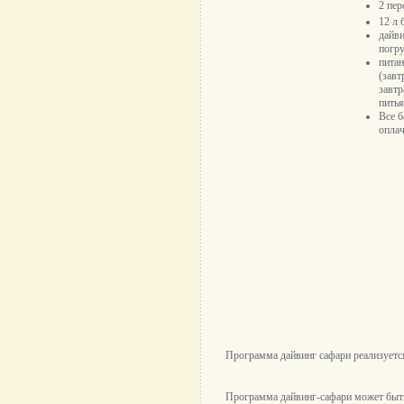
2 пер
12 л
б
дайви
погр
пита
(завт
завтр
питья
Все б
оплач
Программа дайвинг сафари реализуетс
Программа дайвинг-сафари может быть