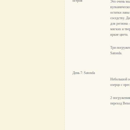
остров
Это очень ма
вулканическ
остатки лавы
соседству. Д
для региона 
мягких и тве
яркие цвета.
Три погружен
Satonda.
День 7: Satonda
Небольшой ос
озерцо с пре
2 погружения
переход Beno