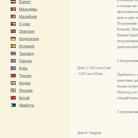
(«Komodo Gra
Египет
и столько же
Мальдивы
представител
Малайзия
день и одно 
Погружения н
Судан
Komodo: Manta
Эритрея
Banana Island
Индонезия
погружениями
Испания
удовольствие
Таиланд
2 погружения
Греция
День
5: Gili Lawa Laut
Куба
- Gili Lawa Darat
Прибытие в з
Турция
известные дай
Индия
можно встрет
Япония
Переход к ос
Китай
спящий вулка
Джибути
3 погружения
День 6: Sangean