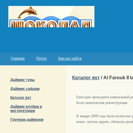
Главная
Почта
Как нас найти
Каталог яхт
/ Al Farouk II 
Дайвинг туры
Дайвинг сафари
Ежегодно проводится капитальный ре
Каталог яхт
более комплексная реконструкция.
Дайвинг клубам и
инструкторам
В
январе 2009 года были полностью р
Группам дайверов
новое светлое дерево, обновлен диза