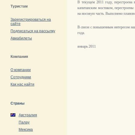
В текущем 2011 году, перестроена в
Туристам
капитанским мостиком, перестроены к
на носовую часть. Выполнено планово
Зарегистрироваться на
сайте
В связи с повышенным интересом наш
Подписаться на рассылку
года.
Авиабилеты
январь 2011
Компания
О компании
Сотрудники
Как нас найти
Страны
Австралия
Палау
Мексика