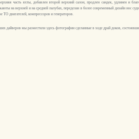
ерхняя часть яхты, добавлен второй верхний салон, продлен сандек, удлинен и благ
аюты на верхней и на средней палубах, переделан в более современный дизайн нос суд
е ТО двигателей, компрессоров и генераторов.
их дайверов мы разместили здесь фотографии сделанные в ходе драй доков, состоявших