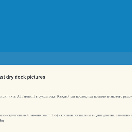
last dry dock pictures
монт яхты Al Farouk II в сухом доке. Каждый раз проводится помимо планового ремонт
еконструированы 6 нижних кают (1-6) - кровати поставлены в один уровень, заменено
йн).