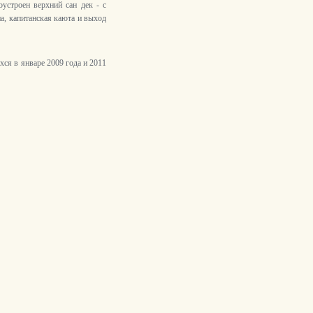
оустроен верхний сан дек - с
на, капитанская каюта и выход
ся в январе 2009 года и 2011