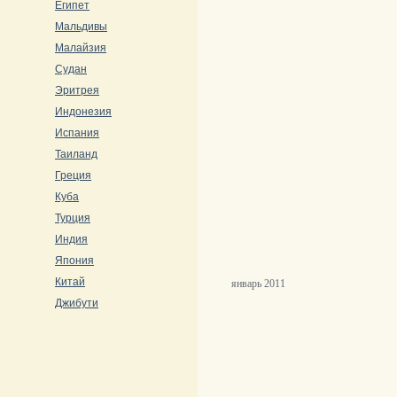
Египет
Мальдивы
Малайзия
Судан
Эритрея
Индонезия
Испания
Таиланд
Греция
Куба
Турция
Индия
Япония
Китай
январь 2011
Джибути