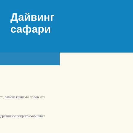
Дайвинг
сафари
а, замена каких-то узлов или
 деревянное покрытие-обшибка