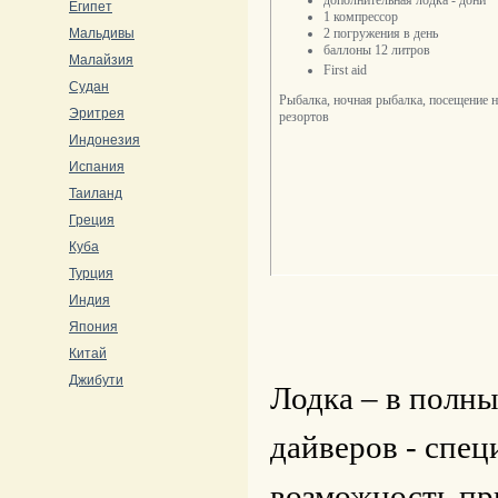
дополнительная лодка - дони
Египет
1 компрессор
Мальдивы
2 погружения в день
баллоны 12 литров
Малайзия
First aid
Судан
Рыбалка, ночная рыбалка, посещение 
Эритрея
резортов
Индонезия
Испания
Таиланд
Греция
Куба
Турция
Индия
Япония
Китай
Джибути
Лодка – в полны
дайверов -
c
пец
возможность пр