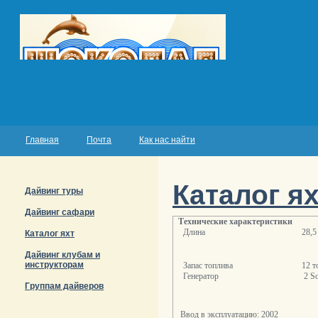
Главная
Почта
Как нас найти
Каталог я
Дайвинг туры
Дайвинг сафари
Технические характеристики
Длина
28,5
Каталог яхт
Дайвинг клубам и
инструкторам
Запас топлива
12 т
Генератор
2
S
Группам дайверов
Ввод в эксплуатацию: 2002