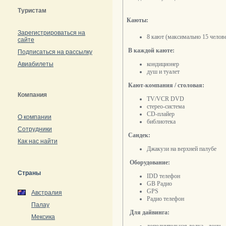
Туристам
Каюты:
Зарегистрироваться на
8 кают (максимально 15 челов
сайте
В каждой каюте:
Подписаться на рассылку
Авиабилеты
кондиционер
душ и туалет
Кают-компания / столовая:
Компания
TV/VCR DVD
стерео-система
CD-плайер
О компании
библиотека
Сотрудники
Сандек:
Как нас найти
Джакузи на верхней палубе
Оборудование:
Страны
IDD
телефон
GB
Радио
GPS
Австралия
Радио телефон
Палау
Для дайвинга:
Мексика