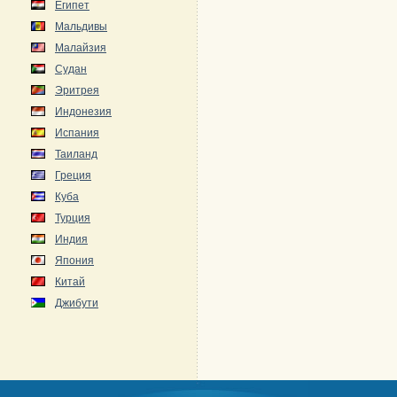
Египет
Мальдивы
Малайзия
Судан
Эритрея
Индонезия
Испания
Таиланд
Греция
Куба
Турция
Индия
Япония
Китай
Джибути