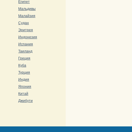
Египет
Мальдивы
Малайзия
Судан
Эритрея
Индонезия
Испания
Таиланд
Греция
Куба
Турция
Индия
Япония
Китай
Джибути