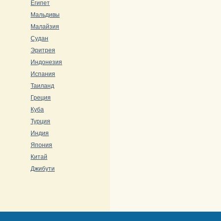
Египет
Мальдивы
Малайзия
Судан
Эритрея
Индонезия
Испания
Таиланд
Греция
Куба
Турция
Индия
Япония
Китай
Джибути