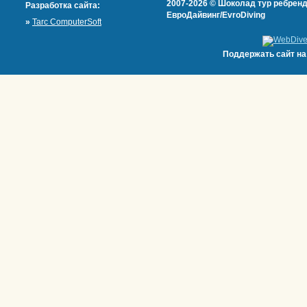
2007-2026 © Шоколад тур ребренд
Разработка сайта:
ЕвроДайвинг/EvroDiving
»
Tarc ComputerSoft
Поддержать сайт н